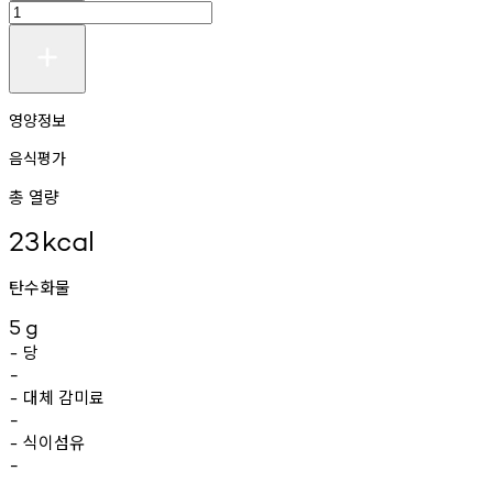
영양정보
음식평가
총 열량
23
kcal
탄수화물
5
g
당
-
-
대체
감미료
-
-
식이섬유
-
-