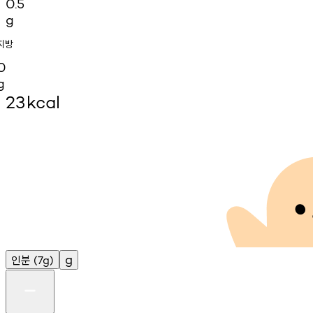
0.5
g
지방
0
g
23
kcal
인분
g
(7g)