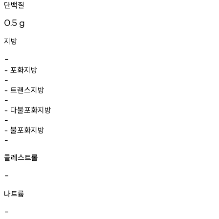
단백질
0.5
g
지방
-
포화지방
-
-
트랜스지방
-
-
다불포화지방
-
-
불포화지방
-
-
콜레스트롤
-
나트륨
-