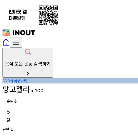
음식 또는 운동 검색하기
회
이상
기록
500
망고젤리
lot100
순탄수
5
g
단백질