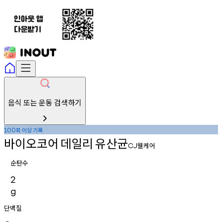
음식 또는 운동 검색하기
회
이상
기록
100
바이오코어
데일리
유산균
웰케어
CJ
순탄수
2
g
단백질