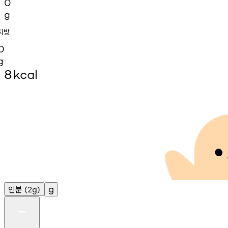
0
g
지방
0
g
8
kcal
인분
g
(2g)