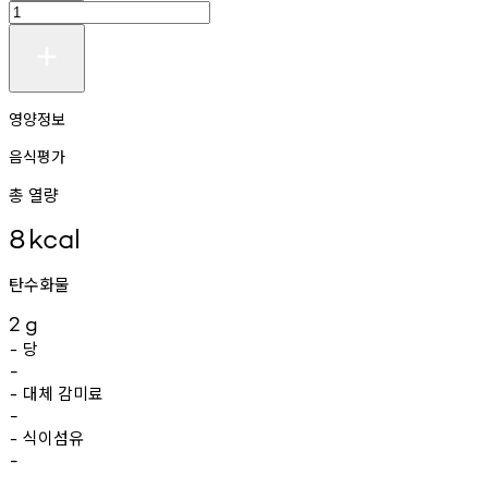
영양정보
음식평가
총 열량
8
kcal
탄수화물
2
g
당
-
-
대체
감미료
-
-
식이섬유
-
-