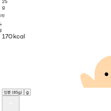
25
g
지방
4
g
170
kcal
인분
g
(85g)