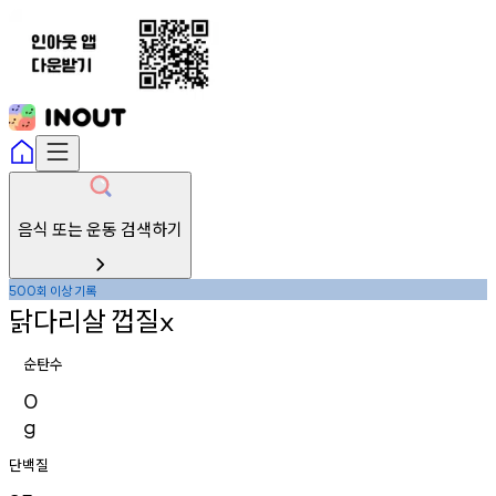
음식 또는 운동 검색하기
회
이상
기록
500
닭다리살
껍질
x
순탄수
0
g
단백질