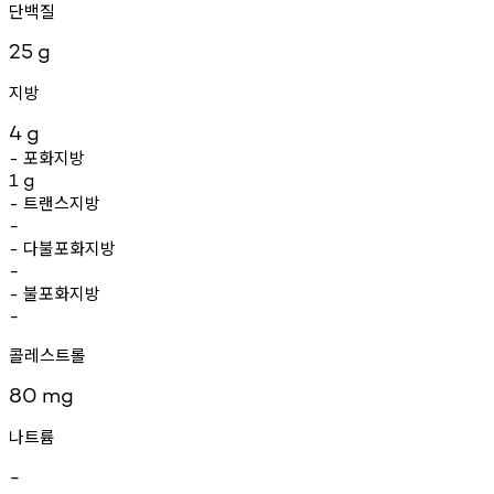
단백질
25
g
지방
4
g
포화지방
-
1
g
트랜스지방
-
-
다불포화지방
-
-
불포화지방
-
-
콜레스트롤
80
mg
나트륨
-