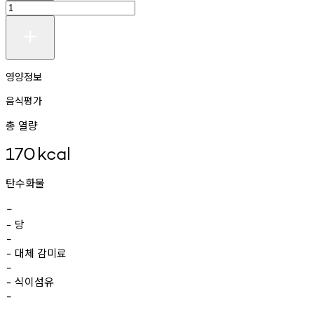
영양정보
음식평가
총 열량
170
kcal
탄수화물
-
당
-
-
대체
감미료
-
-
식이섬유
-
-