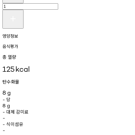
영양정보
음식평가
총 열량
125
kcal
탄수화물
8
g
당
-
8
g
대체
감미료
-
-
식이섬유
-
-