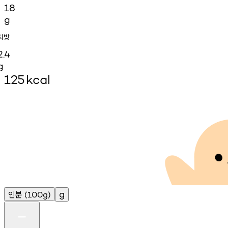
18
g
지방
2.4
g
125
kcal
인분
g
(100g)