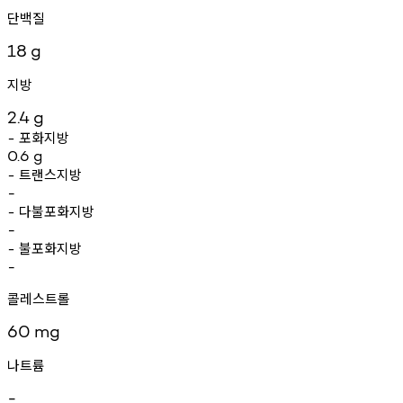
단백질
18
g
지방
2.4
g
포화지방
-
0.6
g
트랜스지방
-
-
다불포화지방
-
-
불포화지방
-
-
콜레스트롤
60
mg
나트륨
-