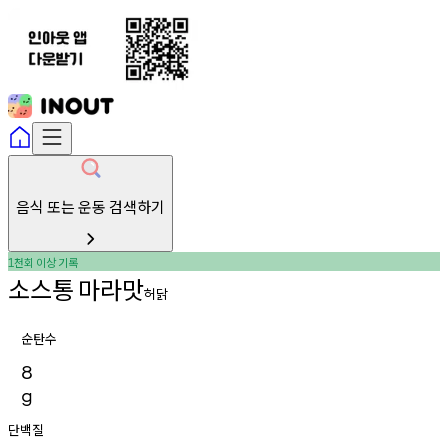
음식 또는 운동 검색하기
천회
이상
기록
1
소스통
마라맛
허닭
순탄수
8
g
단백질