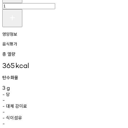
영양정보
음식평가
총 열량
365
kcal
탄수화물
3
g
당
-
-
대체
감미료
-
-
식이섬유
-
-