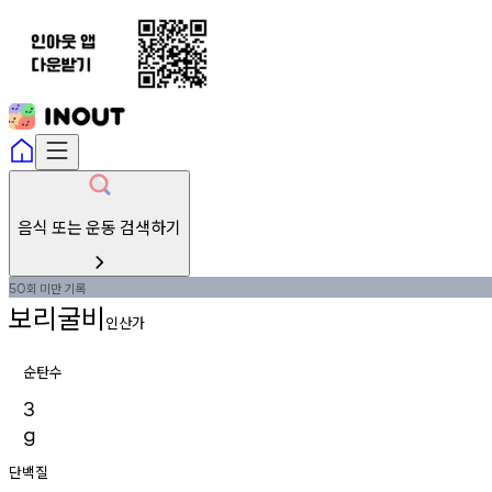
음식 또는 운동 검색하기
회
미만
기록
50
보리굴비
인산가
순탄수
3
g
단백질