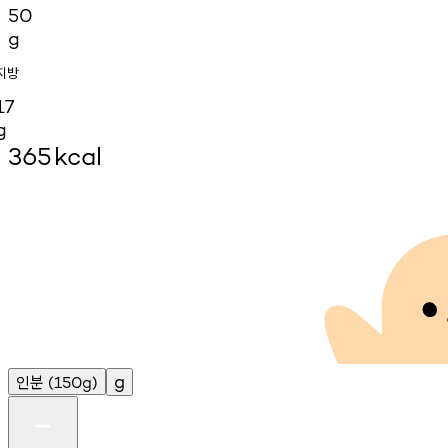
50
g
지방
17
g
365
kcal
인분
g
(150g)