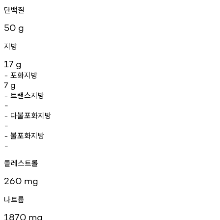
단백질
50
g
지방
17
g
포화지방
-
7
g
트랜스지방
-
-
다불포화지방
-
-
불포화지방
-
-
콜레스트롤
260
mg
나트륨
1870
mg