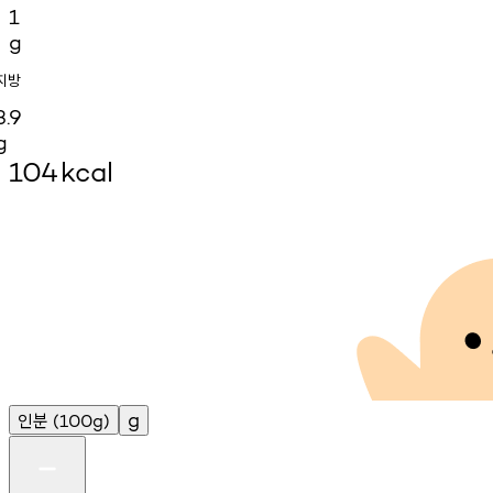
1
g
지방
3.9
g
104
kcal
인분
g
(100g)