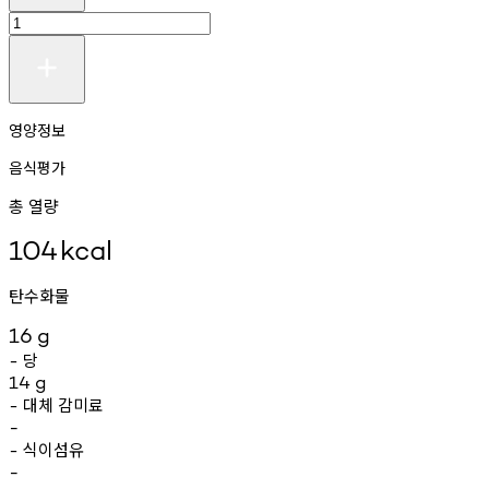
영양정보
음식평가
총 열량
104
kcal
탄수화물
16
g
당
-
14
g
대체
감미료
-
-
식이섬유
-
-