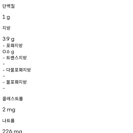
단백질
1
g
지방
3.9
g
포화지방
-
0.6
g
트랜스지방
-
-
다불포화지방
-
-
불포화지방
-
-
콜레스트롤
2
mg
나트륨
226
mg