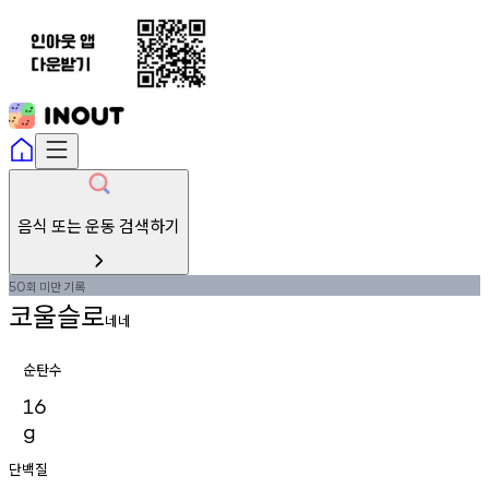
음식 또는 운동 검색하기
회
미만
기록
50
코울슬로
네네
순탄수
16
g
단백질