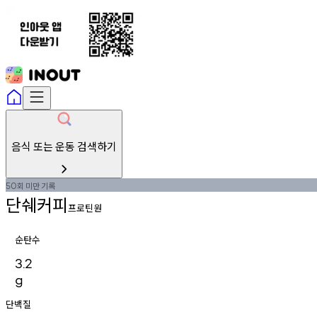
음식 또는 운동 검색하기
회
미만
기록
50
단쉐커피
프로틴원
순탄수
3.2
g
단백질