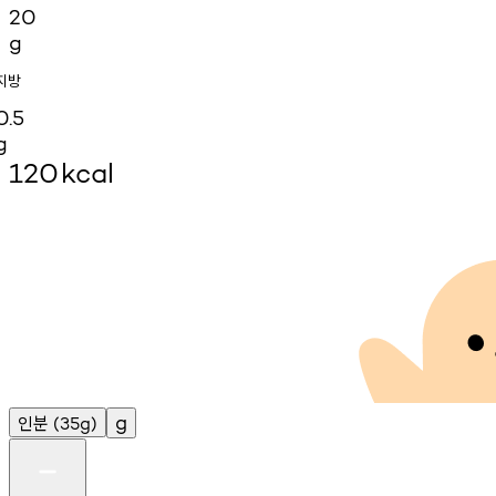
20
g
지방
0.5
g
120
kcal
인분
g
(35g)