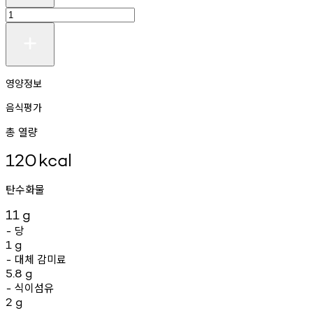
영양정보
음식평가
총 열량
120
kcal
탄수화물
11
g
당
-
1
g
대체
감미료
-
5.8
g
식이섬유
-
2
g