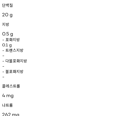
단백질
20
g
지방
0.5
g
포화지방
-
0.1
g
트랜스지방
-
-
다불포화지방
-
-
불포화지방
-
-
콜레스트롤
4
mg
나트륨
262
mg