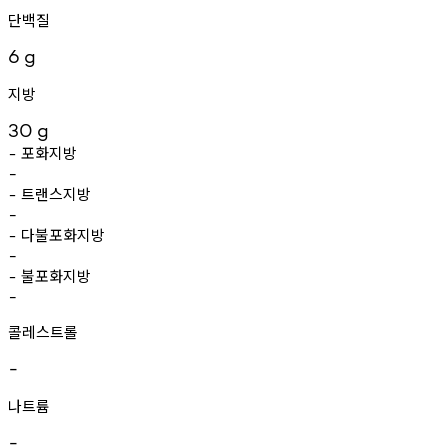
단백질
6
g
지방
30
g
포화지방
-
-
트랜스지방
-
-
다불포화지방
-
-
불포화지방
-
-
콜레스트롤
-
나트륨
-