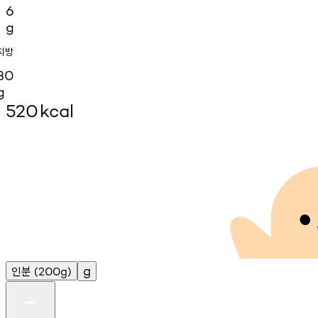
6
g
지방
30
g
520
kcal
인분
g
(200g)