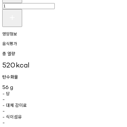
영양정보
음식평가
총 열량
520
kcal
탄수화물
56
g
당
-
-
대체
감미료
-
-
식이섬유
-
-