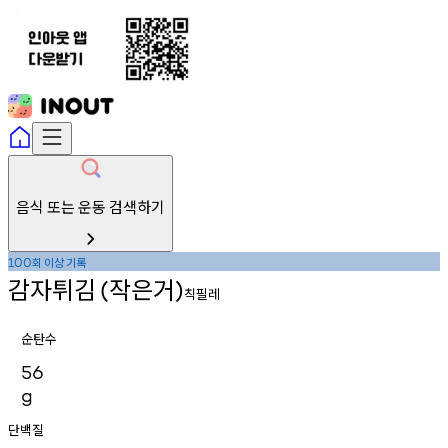
음식 또는 운동 검색하기
회
이상
기록
100
감자튀김
작은거
(
)
칙필레
순탄수
56
g
단백질