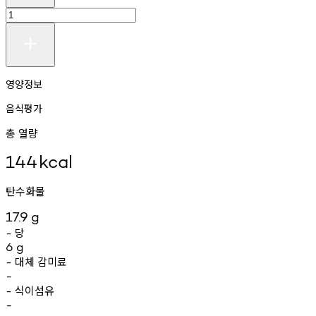
영양정보
음식평가
총 열량
144
kcal
탄수화물
17.9
g
당
-
6
g
대체
감미료
-
-
식이섬유
-
-