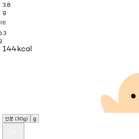
3.8
g
지방
6.3
g
144
kcal
인분
g
(30g)