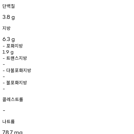
단백질
3.8
g
지방
6.3
g
포화지방
-
1.9
g
트랜스지방
-
-
다불포화지방
-
-
불포화지방
-
-
콜레스트롤
-
나트륨
78.7
mg