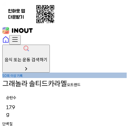
음식 또는 운동 검색하기
회
이상
기록
50
그래놀라
솔티드카라멜
오트랜드
순탄수
17.9
g
단백질