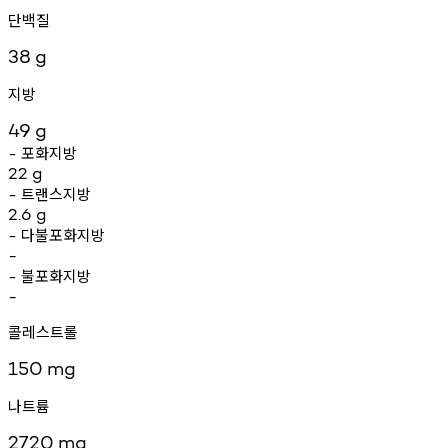
단백질
38
g
지방
49
g
포화지방
-
22
g
트랜스지방
-
2.6
g
다불포화지방
-
-
불포화지방
-
-
콜레스트롤
150
mg
나트륨
2720
mg