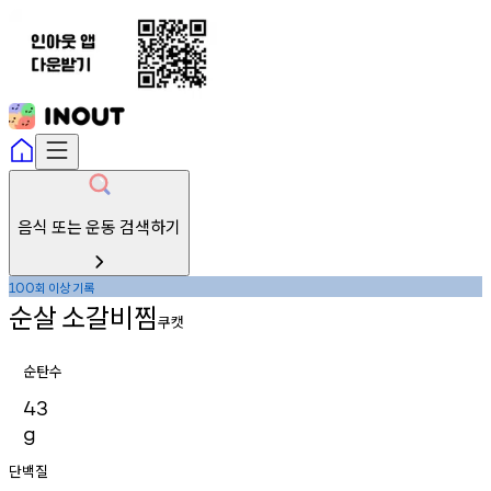
음식 또는 운동 검색하기
회
이상
기록
100
순살
소갈비찜
쿠캣
순탄수
43
g
단백질