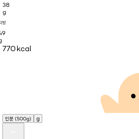
38
g
지방
49
g
770
kcal
인분
g
(500g)