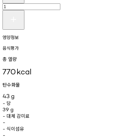
영양정보
음식평가
총 열량
770
kcal
탄수화물
43
g
당
-
39
g
대체
감미료
-
-
식이섬유
-
-