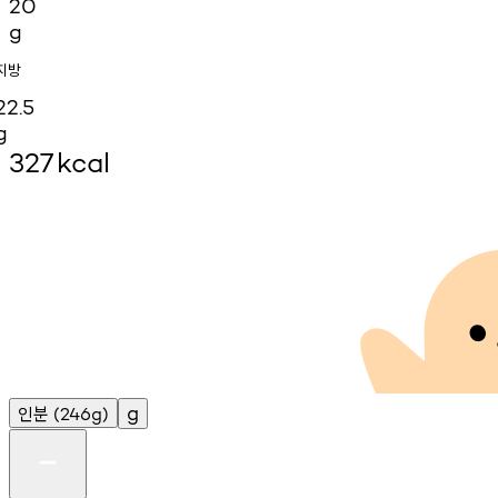
20
g
지방
22.5
g
327
kcal
인분
g
(246g)