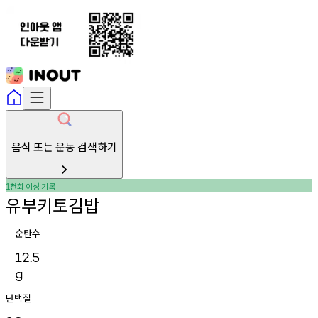
음식 또는 운동 검색하기
천회
이상
기록
1
유부키토김밥
순탄수
12.5
g
단백질