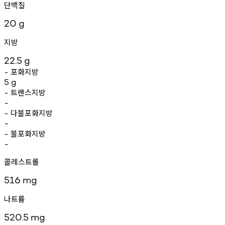
단백질
20
g
지방
22.5
g
포화지방
-
5
g
트랜스지방
-
-
다불포화지방
-
-
불포화지방
-
-
콜레스트롤
516
mg
나트륨
520.5
mg