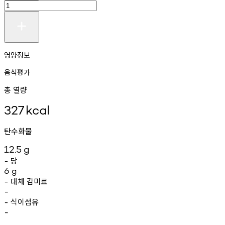
영양정보
음식평가
총 열량
327
kcal
탄수화물
12.5
g
당
-
6
g
대체
감미료
-
-
식이섬유
-
-