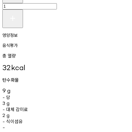
영양정보
음식평가
총 열량
32
kcal
탄수화물
9
g
당
-
3
g
대체
감미료
-
2
g
식이섬유
-
-