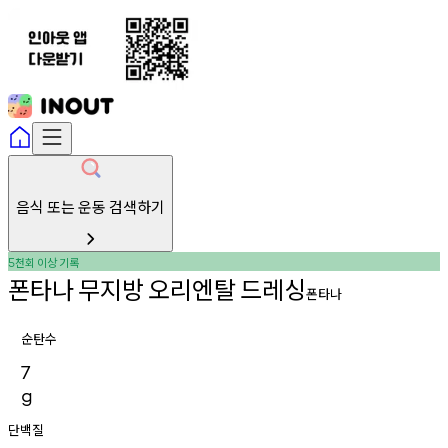
음식 또는 운동 검색하기
천회
이상
기록
5
폰타나
무지방
오리엔탈
드레싱
폰타나
순탄수
7
g
단백질