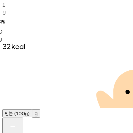
1
g
지방
0
g
32
kcal
인분
g
(100g)