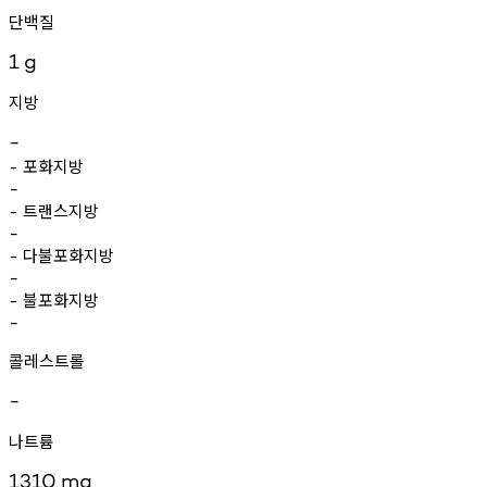
단백질
1
g
지방
-
포화지방
-
-
트랜스지방
-
-
다불포화지방
-
-
불포화지방
-
-
콜레스트롤
-
나트륨
1310
mg