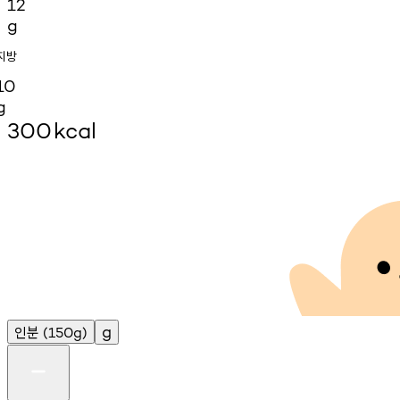
12
g
지방
10
g
300
kcal
인분
g
(150g)