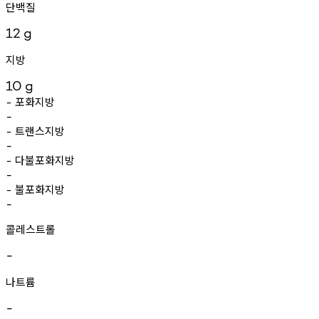
단백질
12
g
지방
10
g
포화지방
-
-
트랜스지방
-
-
다불포화지방
-
-
불포화지방
-
-
콜레스트롤
-
나트륨
-