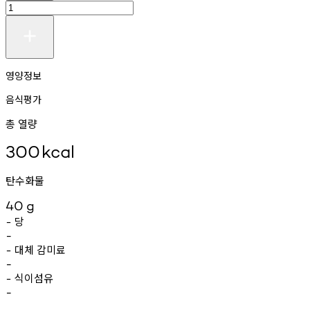
영양정보
음식평가
총 열량
300
kcal
탄수화물
40
g
당
-
-
대체
감미료
-
-
식이섬유
-
-