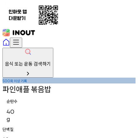
음식 또는 운동 검색하기
회
이상
기록
500
파인애플
볶음밥
순탄수
40
g
단백질