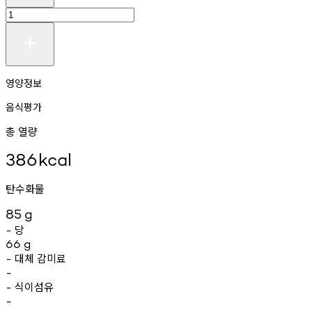
영양정보
음식평가
총 열량
386
kcal
탄수화물
85
g
당
-
66
g
대체
감미료
-
-
식이섬유
-
-