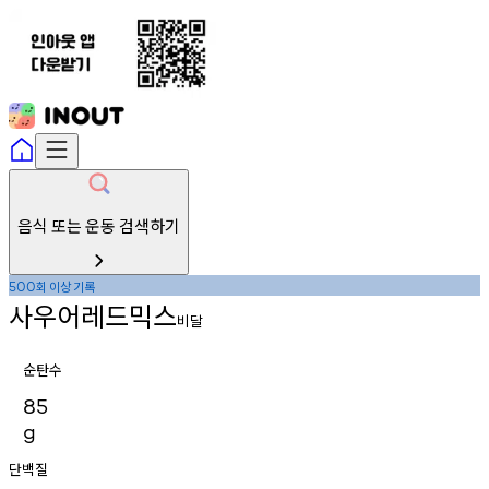
음식 또는 운동 검색하기
회
이상
기록
500
사우어레드믹스
비달
순탄수
85
g
단백질