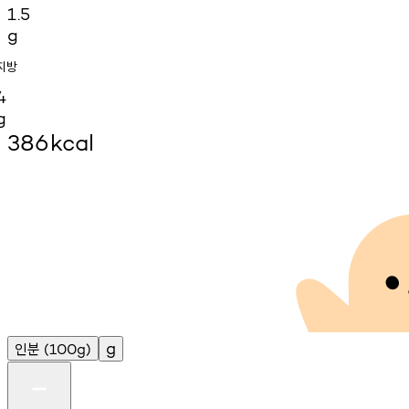
1.5
g
지방
4
g
386
kcal
인분
g
(100g)