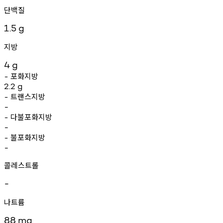
단백질
1.5
g
지방
4
g
포화지방
-
2.2
g
트랜스지방
-
-
다불포화지방
-
-
불포화지방
-
-
콜레스트롤
-
나트륨
88
mg