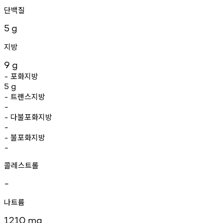
단백질
5
g
지방
9
g
포화지방
-
5
g
트랜스지방
-
-
다불포화지방
-
-
불포화지방
-
-
콜레스트롤
-
나트륨
1210
mg