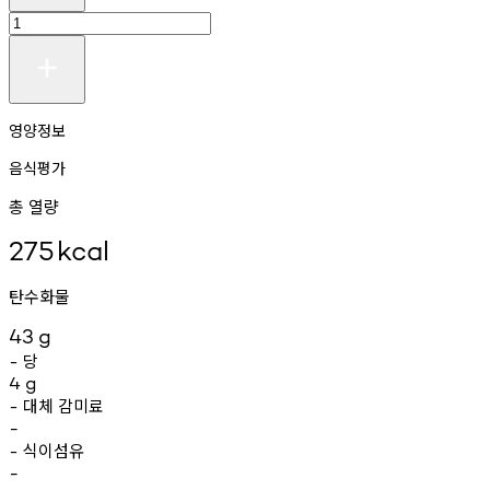
영양정보
음식평가
총 열량
275
kcal
탄수화물
43
g
당
-
4
g
대체
감미료
-
-
식이섬유
-
-