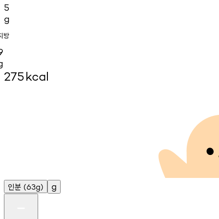
5
g
지방
9
g
275
kcal
인분
g
(63g)