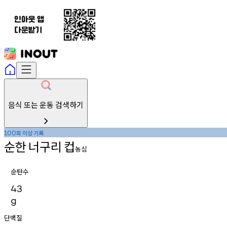
음식 또는 운동 검색하기
회
이상
기록
100
순한
너구리
컵
농심
순탄수
43
g
단백질