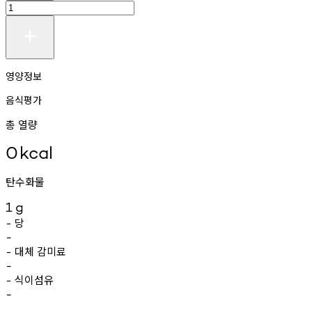
영양정보
음식평가
총 열량
0
kcal
탄수화물
1
g
당
-
-
대체
감미료
-
-
식이섬유
-
-