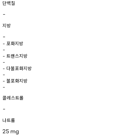
단백질
-
지방
-
포화지방
-
-
트랜스지방
-
-
다불포화지방
-
-
불포화지방
-
-
콜레스트롤
-
나트륨
25
mg