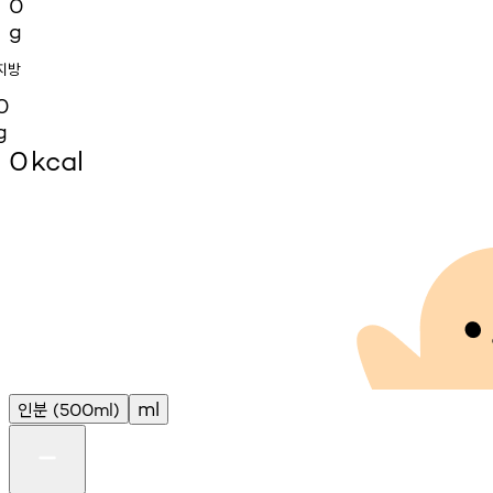
0
g
지방
0
g
0
kcal
인분
ml
(500ml)