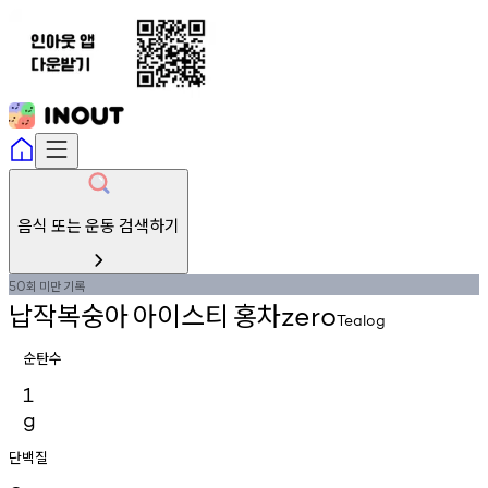
음식 또는 운동 검색하기
회
미만
기록
50
납작복숭아
아이스티
홍차
zero
Tealog
순탄수
1
g
단백질