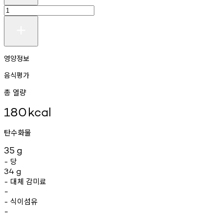
영양정보
음식평가
총 열량
180
kcal
탄수화물
35
g
당
-
34
g
대체
감미료
-
-
식이섬유
-
-