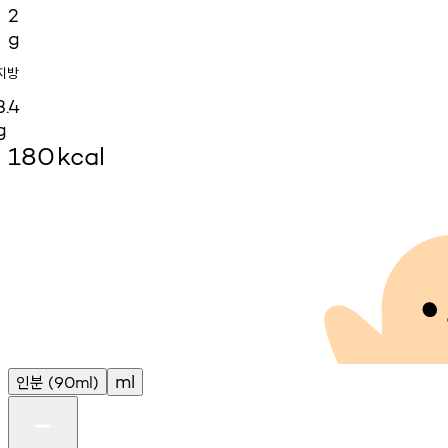
2
g
지방
3.4
g
180
kcal
인분
ml
(90ml)