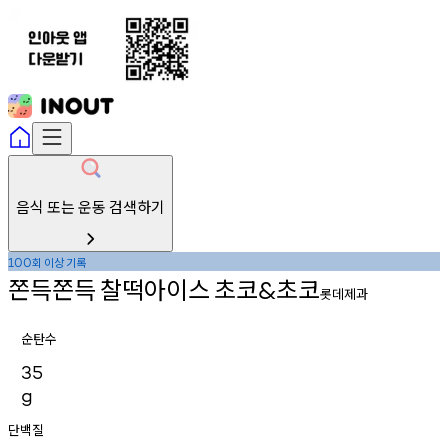
음식 또는 운동 검색하기
회
이상
기록
100
쫀득쫀득
찰떡아이스
초코
초코
&
롯데제과
순탄수
35
g
단백질