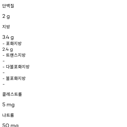
단백질
2
g
지방
3.4
g
포화지방
-
2.4
g
트랜스지방
-
-
다불포화지방
-
-
불포화지방
-
-
콜레스트롤
5
mg
나트륨
50
mg