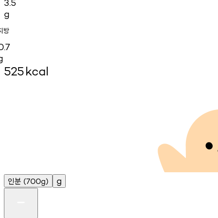
3.5
g
지방
0.7
g
525
kcal
인분
g
(700g)