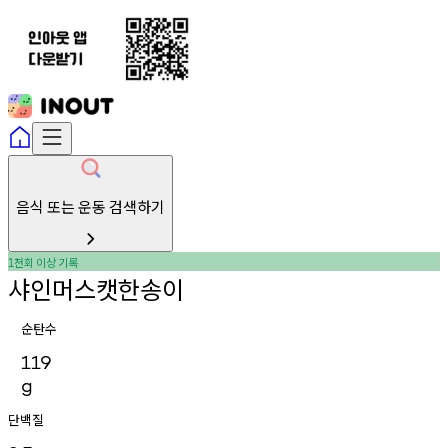
음식 또는 운동 검색하기
천회
이상
기록
1
샤인머스캣한송이
순탄수
119
g
단백질