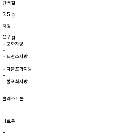
단백질
3.5
g
지방
0.7
g
포화지방
-
-
트랜스지방
-
-
다불포화지방
-
-
불포화지방
-
-
콜레스트롤
-
나트륨
-