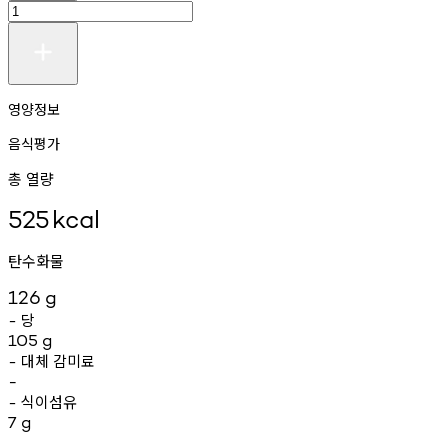
영양정보
음식평가
총 열량
525
kcal
탄수화물
126
g
당
-
105
g
대체
감미료
-
-
식이섬유
-
7
g