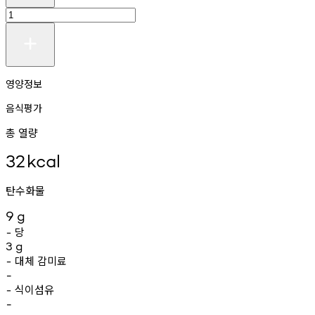
영양정보
음식평가
총 열량
32
kcal
탄수화물
9
g
당
-
3
g
대체
감미료
-
-
식이섬유
-
-