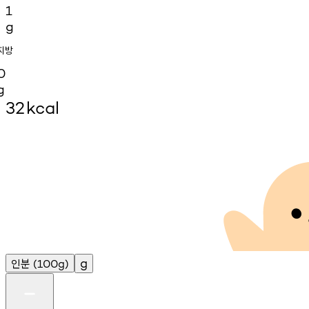
1
g
지방
0
g
32
kcal
인분
g
(100g)