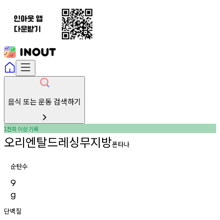
음식 또는 운동 검색하기
천회
이상
기록
1
오리엔탈드레싱무지방
폰타나
순탄수
9
g
단백질