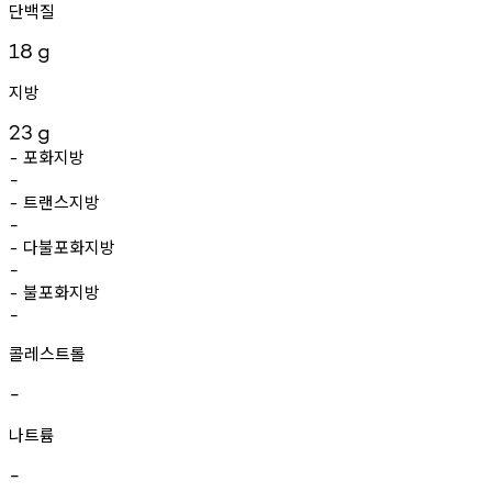
단백질
18
g
지방
23
g
포화지방
-
-
트랜스지방
-
-
다불포화지방
-
-
불포화지방
-
-
콜레스트롤
-
나트륨
-