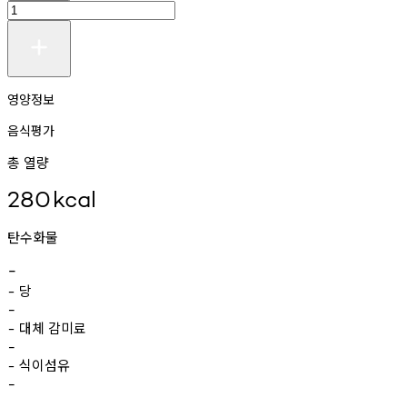
영양정보
음식평가
총 열량
280
kcal
탄수화물
-
당
-
-
대체
감미료
-
-
식이섬유
-
-