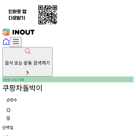
음식 또는 운동 검색하기
천회
이상
기록
5
쿠팡차돌박이
순탄수
0
g
단백질