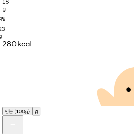
18
g
지방
23
g
280
kcal
인분
g
(100g)