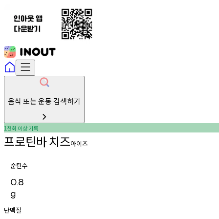
음식 또는 운동 검색하기
천회
이상
기록
1
프로틴바
치즈
아이즈
순탄수
0.8
g
단백질