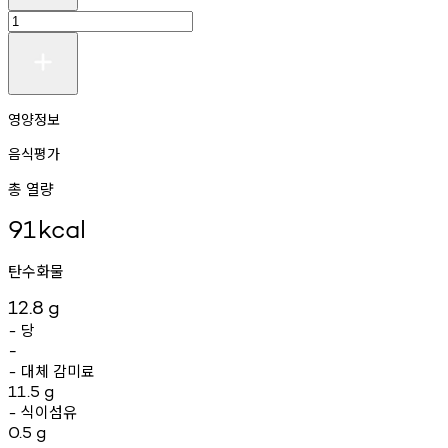
영양정보
음식평가
총 열량
91
kcal
탄수화물
12.8
g
당
-
-
대체
감미료
-
11.5
g
식이섬유
-
0.5
g