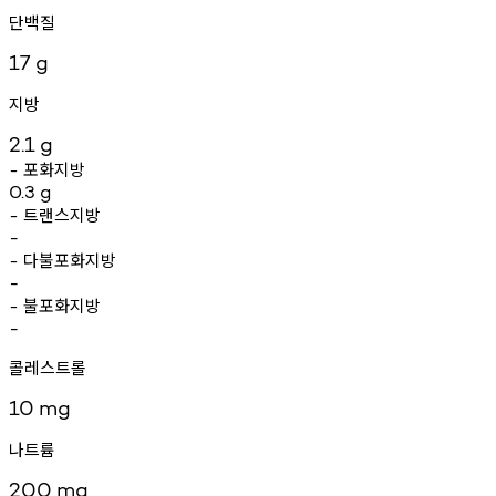
단백질
17
g
지방
2.1
g
포화지방
-
0.3
g
트랜스지방
-
-
다불포화지방
-
-
불포화지방
-
-
콜레스트롤
10
mg
나트륨
200
mg