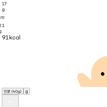
17
g
지방
2.1
g
91
kcal
인분
g
(40g)