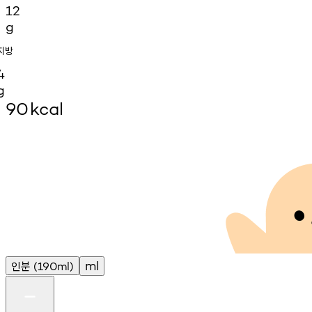
12
g
지방
4
g
90
kcal
인분
ml
(190ml)