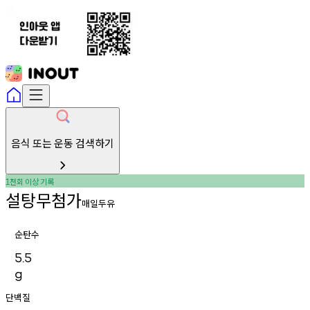
음식 또는 운동 검색하기
천회
이상
기록
1
설탕무첨가
매일두유
순탄수
5.5
g
단백질