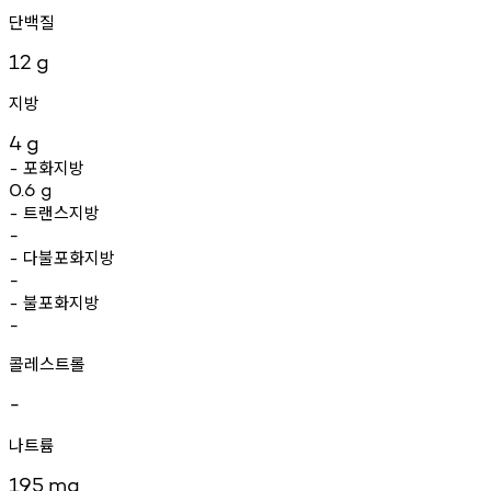
단백질
12
g
지방
4
g
포화지방
-
0.6
g
트랜스지방
-
-
다불포화지방
-
-
불포화지방
-
-
콜레스트롤
-
나트륨
195
mg