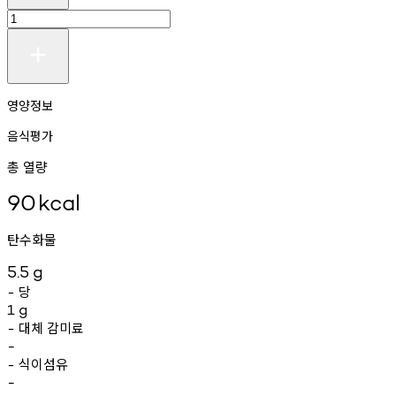
영양정보
음식평가
총 열량
90
kcal
탄수화물
5.5
g
당
-
1
g
대체
감미료
-
-
식이섬유
-
-