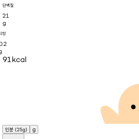
단백질
21
g
지방
0.2
g
91
kcal
인분
g
(25g)