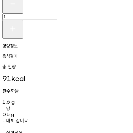
영양정보
음식평가
총 열량
91
kcal
탄수화물
1.6
g
당
-
0.6
g
대체
감미료
-
-
식이섬유
-