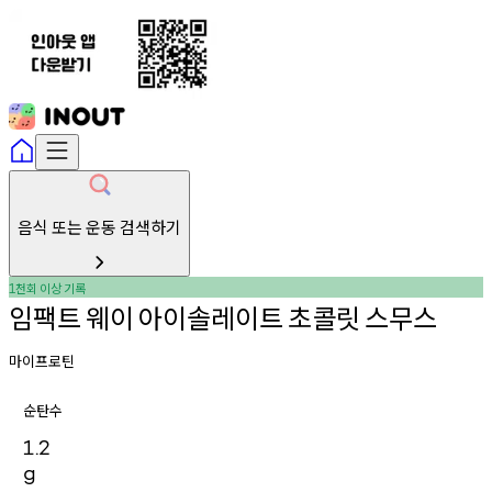
음식 또는 운동 검색하기
천회
이상
기록
1
임팩트
웨이
아이솔레이트
초콜릿
스무스
마이프로틴
순탄수
1.2
g