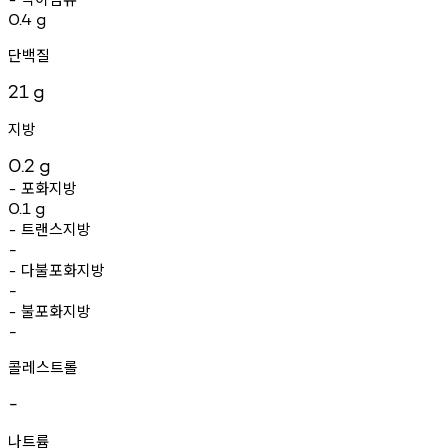
0.4
g
단백질
21
g
지방
0.2
g
포화지방
-
0.1
g
트랜스지방
-
-
다불포화지방
-
-
불포화지방
-
-
콜레스트롤
-
나트륨