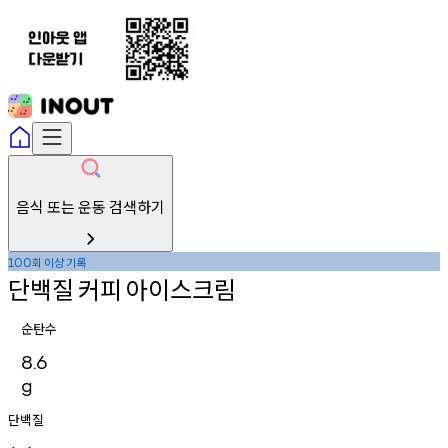
음식 또는 운동 검색하기
회
이상
기록
100
단백질
커피
아이스크림
순탄수
8.6
g
단백질