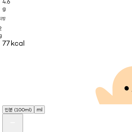
4.6
g
지방
2
g
77
kcal
인분
ml
(100ml)