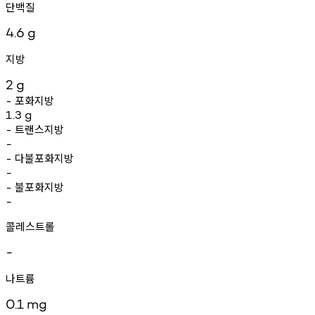
단백질
4.6
g
지방
2
g
포화지방
-
1.3
g
트랜스지방
-
-
다불포화지방
-
-
불포화지방
-
-
콜레스트롤
-
나트륨
0.1
mg