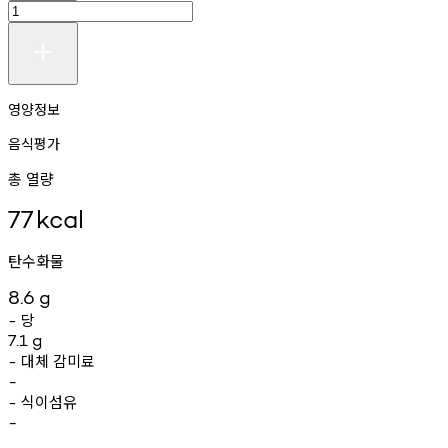
영양정보
음식평가
총 열량
77
kcal
탄수화물
8.6
g
당
-
7.1
g
대체
감미료
-
-
식이섬유
-
-