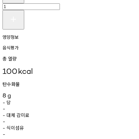
영양정보
음식평가
총 열량
100
kcal
탄수화물
8
g
당
-
-
대체
감미료
-
-
식이섬유
-
-