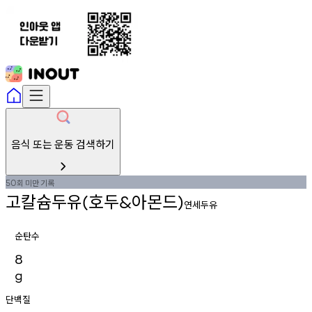
음식 또는 운동 검색하기
회
미만
기록
50
고칼슘두유
호두
아몬드
(
&
)
연세두유
순탄수
8
g
단백질