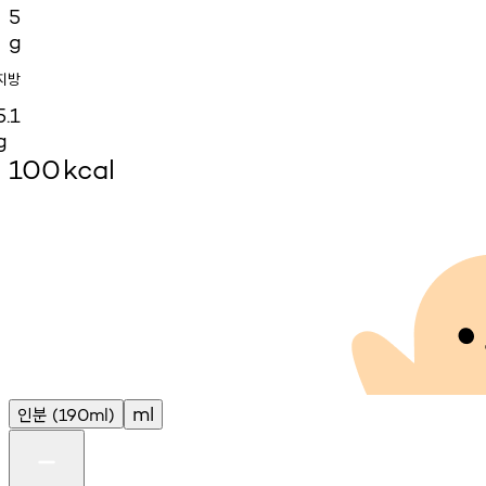
5
g
지방
5.1
g
100
kcal
인분
ml
(190ml)