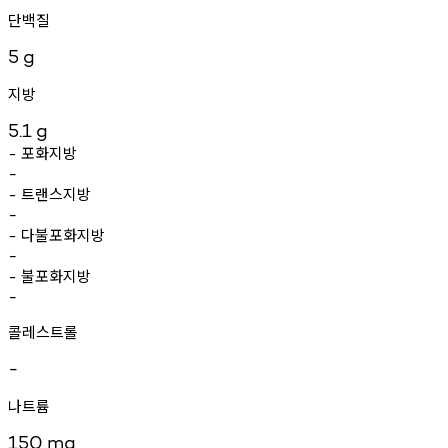
단백질
5
g
지방
5.1
g
포화지방
-
-
트랜스지방
-
-
다불포화지방
-
-
불포화지방
-
-
콜레스트롤
-
나트륨
150
mg