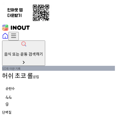
음식 또는 운동 검색하기
회
미만
기록
50
허쉬
초코
롤
삼립
순탄수
44
g
단백질