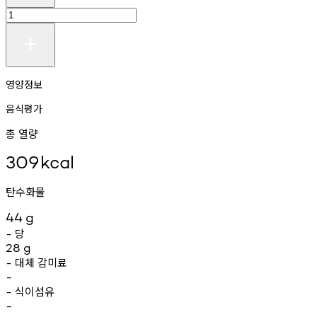
영양정보
음식평가
총 열량
309
kcal
탄수화물
44
g
당
-
28
g
대체
감미료
-
-
식이섬유
-
-