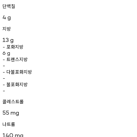
단백질
4
g
지방
13
g
포화지방
-
6
g
트랜스지방
-
-
다불포화지방
-
-
불포화지방
-
-
콜레스트롤
55
mg
나트륨
140
mg