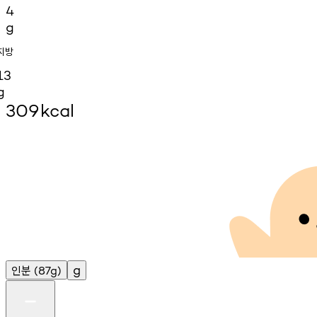
4
g
지방
13
g
309
kcal
인분
g
(87g)