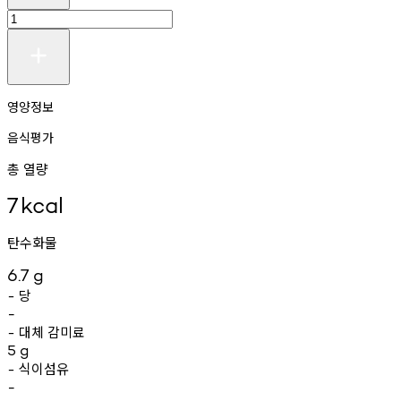
영양정보
음식평가
총 열량
7
kcal
탄수화물
6.7
g
당
-
-
대체
감미료
-
5
g
식이섬유
-
-