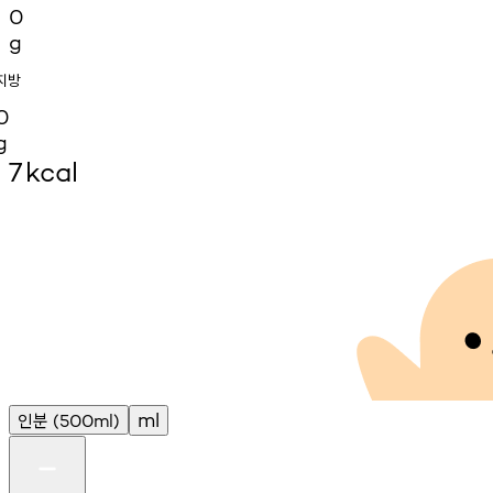
0
g
지방
0
g
7
kcal
인분
ml
(500ml)