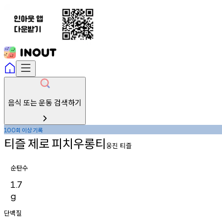
음식 또는 운동 검색하기
회
이상
기록
100
티즐
제로
피치우롱티
웅진 티즐
순탄수
1.7
g
단백질