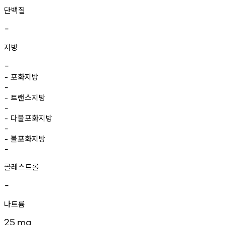
단백질
-
지방
-
포화지방
-
-
트랜스지방
-
-
다불포화지방
-
-
불포화지방
-
-
콜레스트롤
-
나트륨
25
mg