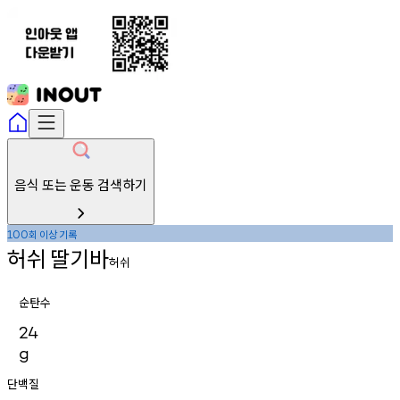
음식 또는 운동 검색하기
회
이상
기록
100
허쉬
딸기바
허쉬
순탄수
24
g
단백질