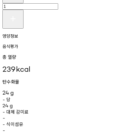
영양정보
음식평가
총 열량
239
kcal
탄수화물
24
g
당
-
24
g
대체
감미료
-
-
식이섬유
-
-