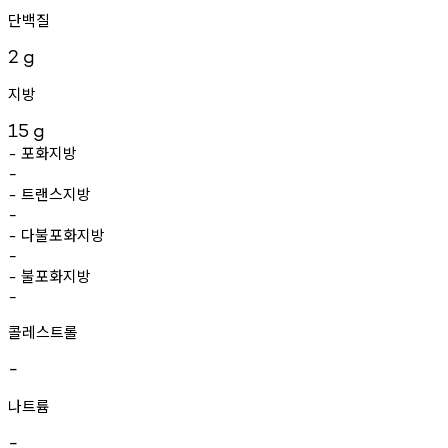
단백질
2
g
지방
15
g
포화지방
-
-
트랜스지방
-
-
다불포화지방
-
-
불포화지방
-
-
콜레스트롤
-
나트륨
-