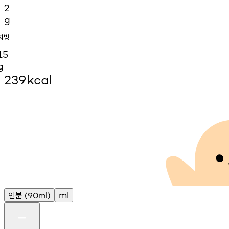
2
g
지방
15
g
239
kcal
인분
ml
(90ml)