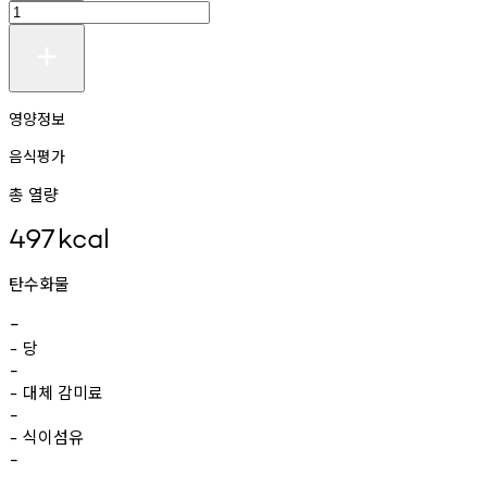
영양정보
음식평가
총 열량
497
kcal
탄수화물
-
당
-
-
대체
감미료
-
-
식이섬유
-
-