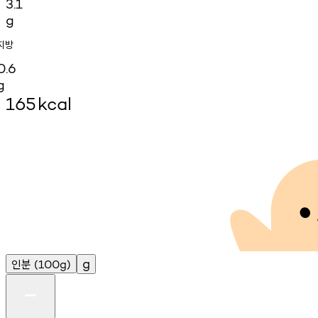
3.1
g
지방
0.6
g
165
kcal
인분
g
(100g)