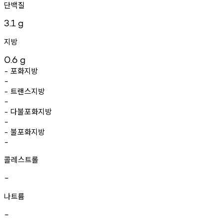
단백질
3.1
g
지방
0.6
g
포화지방
-
-
트랜스지방
-
-
다불포화지방
-
-
불포화지방
-
-
콜레스트롤
-
나트륨
-