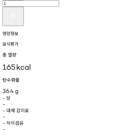
영양정보
음식평가
총 열량
165
kcal
탄수화물
36.4
g
당
-
-
대체
감미료
-
-
식이섬유
-
-