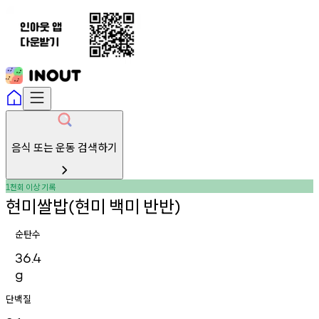
음식 또는 운동 검색하기
천회
이상
기록
1
현미쌀밥
현미
백미
반반
(
)
순탄수
36.4
g
단백질