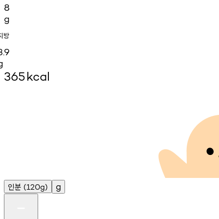
8
g
지방
3.9
g
365
kcal
인분
g
(120g)