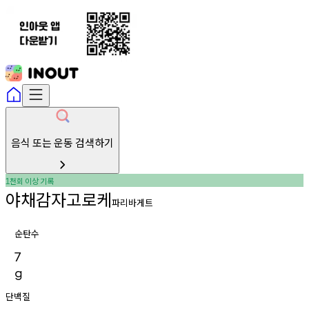
음식 또는 운동 검색하기
천회
이상
기록
1
야채감자고로케
파리바게트
순탄수
7
g
단백질