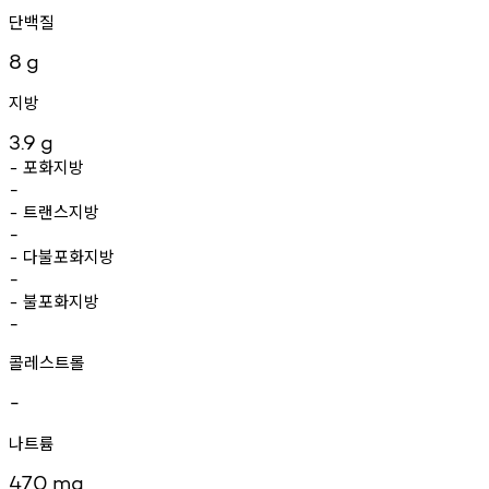
단백질
8
g
지방
3.9
g
포화지방
-
-
트랜스지방
-
-
다불포화지방
-
-
불포화지방
-
-
콜레스트롤
-
나트륨
470
mg