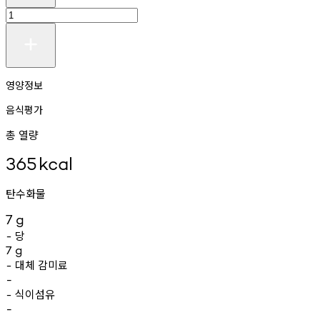
영양정보
음식평가
총 열량
365
kcal
탄수화물
7
g
당
-
7
g
대체
감미료
-
-
식이섬유
-
-