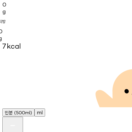
0
g
지방
0
g
7
kcal
인분
ml
(500ml)