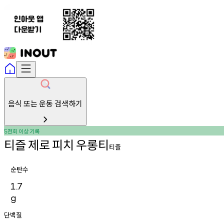
음식 또는 운동 검색하기
천회
이상
기록
5
티즐
제로
피치
우롱티
티즐
순탄수
1.7
g
단백질