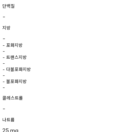
단백질
-
지방
-
포화지방
-
-
트랜스지방
-
-
다불포화지방
-
-
불포화지방
-
-
콜레스트롤
-
나트륨
25
mg