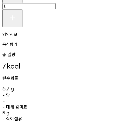
영양정보
음식평가
총 열량
7
kcal
탄수화물
6.7
g
당
-
-
대체
감미료
-
5
g
식이섬유
-
-