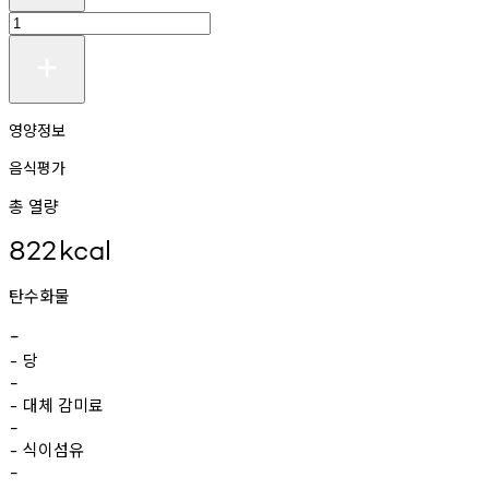
영양정보
음식평가
총 열량
822
kcal
탄수화물
-
당
-
-
대체
감미료
-
-
식이섬유
-
-