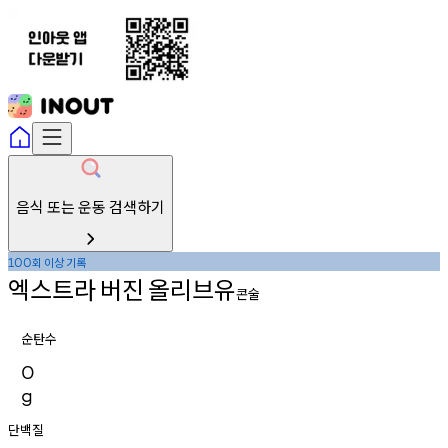
음식 또는 운동 검색하기
회
이상
기록
100
엑스트라
버진
올리브유
콘술
순탄수
0
g
단백질