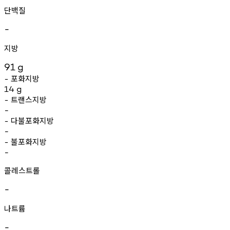
단백질
-
지방
91
g
포화지방
-
14
g
트랜스지방
-
-
다불포화지방
-
-
불포화지방
-
-
콜레스트롤
-
나트륨
-