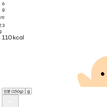
6
g
지방
2.3
g
110
kcal
인분
g
(150g)