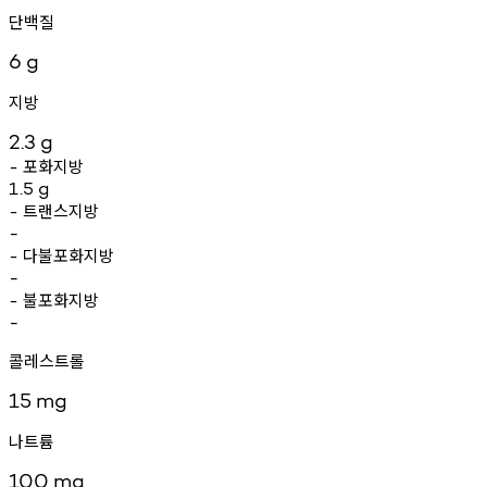
단백질
6
g
지방
2.3
g
포화지방
-
1.5
g
트랜스지방
-
-
다불포화지방
-
-
불포화지방
-
-
콜레스트롤
15
mg
나트륨
100
mg