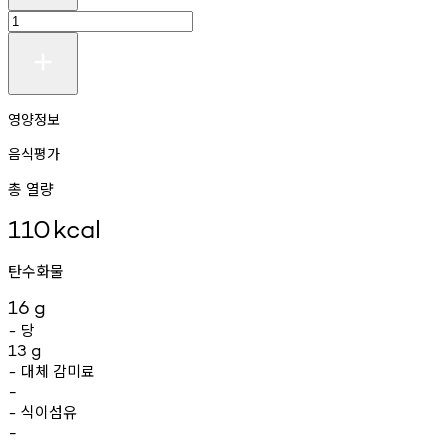
영양정보
음식평가
총 열량
110
kcal
탄수화물
16
g
당
-
13
g
대체
감미료
-
-
식이섬유
-
-