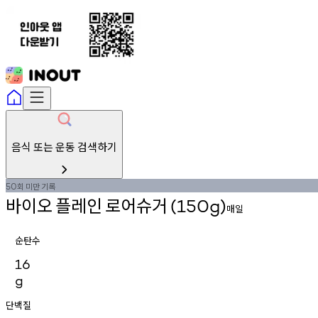
음식 또는 운동 검색하기
회
미만
기록
50
바이오
플레인
로어슈거
(150g)
매일
순탄수
16
g
단백질