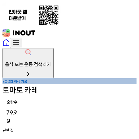
음식 또는 운동 검색하기
회
이상
기록
500
토마토
카레
순탄수
79.9
g
단백질