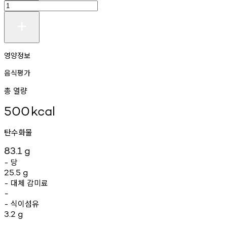
영양정보
음식평가
총 열량
500
kcal
탄수화물
83.1
g
당
-
25.5
g
대체
감미료
-
-
식이섬유
-
3.2
g