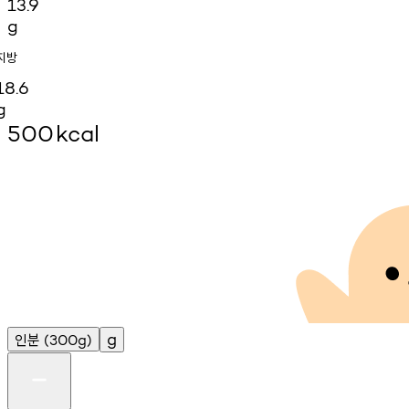
13.9
g
지방
18.6
g
500
kcal
인분
g
(300g)