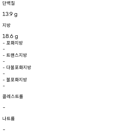
단백질
13.9
g
지방
18.6
g
포화지방
-
-
트랜스지방
-
-
다불포화지방
-
-
불포화지방
-
-
콜레스트롤
-
나트륨
-