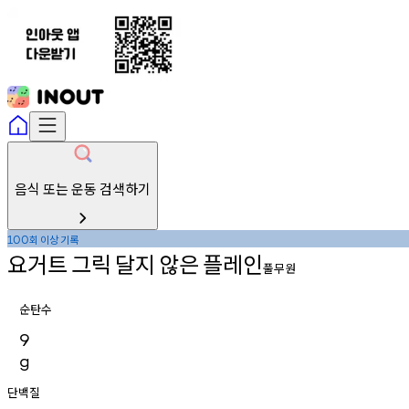
음식 또는 운동 검색하기
회
이상
기록
100
요거트
그릭
달지
않은
플레인
풀무원
순탄수
9
g
단백질