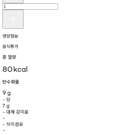
영양정보
음식평가
총 열량
80
kcal
탄수화물
9
g
당
-
7
g
대체
감미료
-
-
식이섬유
-
-