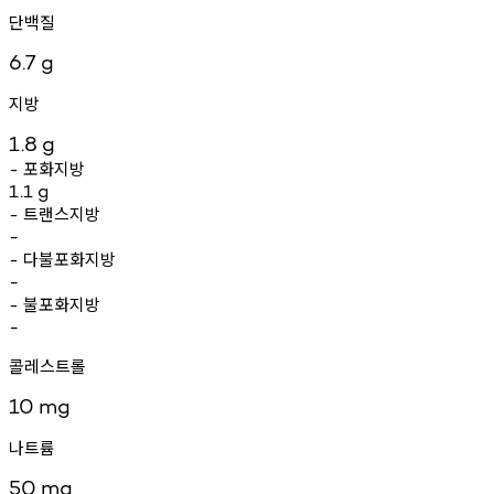
단백질
6.7
g
지방
1.8
g
포화지방
-
1.1
g
트랜스지방
-
-
다불포화지방
-
-
불포화지방
-
-
콜레스트롤
10
mg
나트륨
50
mg