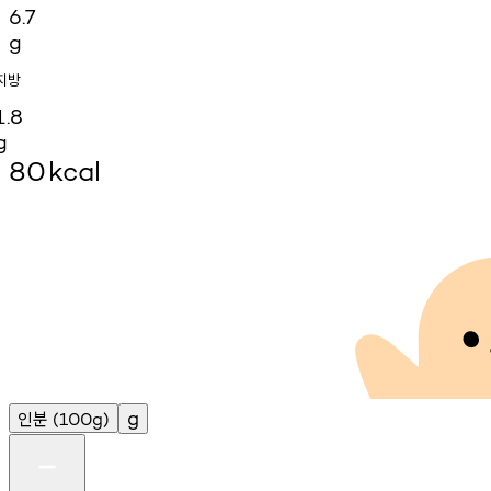
6.7
g
지방
1.8
g
80
kcal
인분
g
(100g)