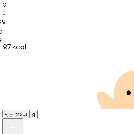
0
g
지방
0
g
9.7
kcal
인분
g
(2.5g)