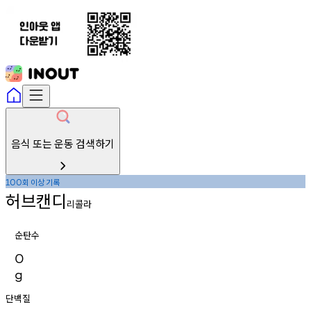
음식 또는 운동 검색하기
회
이상
기록
100
허브캔디
리콜라
순탄수
0
g
단백질