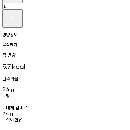
영양정보
음식평가
총 열량
9.7
kcal
탄수화물
2.4
g
당
-
-
대체
감미료
-
2.4
g
식이섬유
-
-