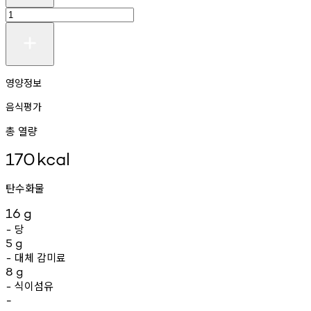
영양정보
음식평가
총 열량
170
kcal
탄수화물
16
g
당
-
5
g
대체
감미료
-
8
g
식이섬유
-
-