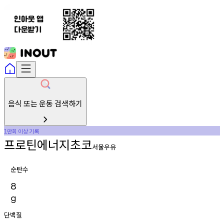
음식 또는 운동 검색하기
만회
이상
기록
1
프로틴에너지초코
서울우유
순탄수
8
g
단백질