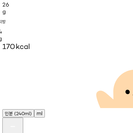
26
g
지방
4
g
170
kcal
인분
ml
(240ml)