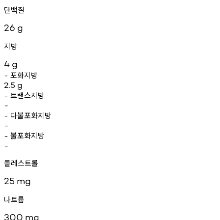
단백질
26
g
지방
4
g
포화지방
-
2.5
g
트랜스지방
-
-
다불포화지방
-
-
불포화지방
-
-
콜레스트롤
25
mg
나트륨
300
mg