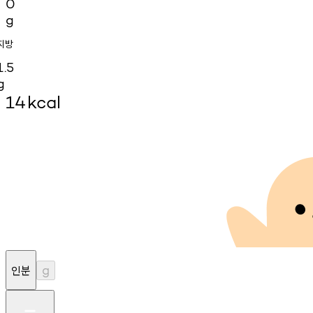
0
g
지방
1.5
g
14
kcal
인분
g