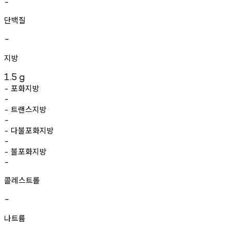
-
단백질
-
지방
1.5
g
포화지방
-
-
트랜스지방
-
-
다불포화지방
-
-
불포화지방
-
-
콜레스트롤
-
나트륨