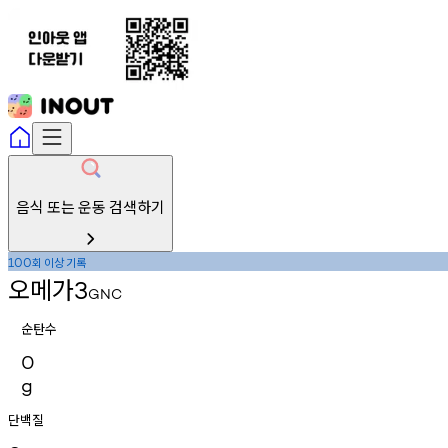
음식 또는 운동 검색하기
회
이상
기록
100
오메가
3
GNC
순탄수
0
g
단백질