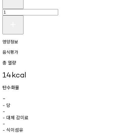
영양정보
음식평가
총 열량
14
kcal
탄수화물
-
당
-
-
대체
감미료
-
-
식이섬유
-