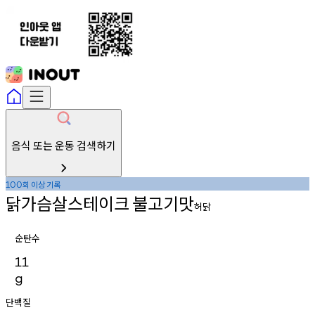
음식 또는 운동 검색하기
회
이상
기록
100
닭가슴살스테이크
불고기맛
허닭
순탄수
11
g
단백질