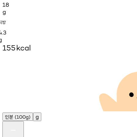
18
g
지방
4.3
g
155
kcal
인분
g
(100g)