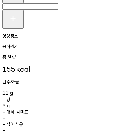
영양정보
음식평가
총 열량
155
kcal
탄수화물
11
g
당
-
5
g
대체
감미료
-
-
식이섬유
-
-