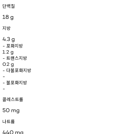
단백질
18
g
지방
4.3
g
포화지방
-
1.2
g
트랜스지방
-
0.2
g
다불포화지방
-
-
불포화지방
-
-
콜레스트롤
50
mg
나트륨
440
mg