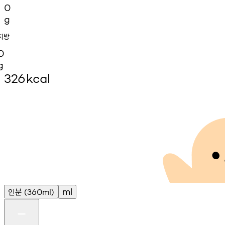
0
g
지방
0
g
326
kcal
인분
ml
(360ml)