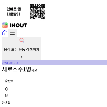
음식 또는 운동 검색하기
만회
이상
기록
1
새로소주
병
1
새로
순탄수
0
g
단백질