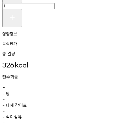
영양정보
음식평가
총 열량
326
kcal
탄수화물
-
당
-
-
대체
감미료
-
-
식이섬유
-
-