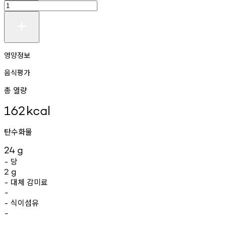
영양정보
음식평가
총 열량
162
kcal
탄수화물
24
g
당
-
2
g
대체
감미료
-
-
식이섬유
-
-