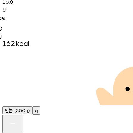
16.6
g
지방
0
g
162
kcal
인분
g
(300g)