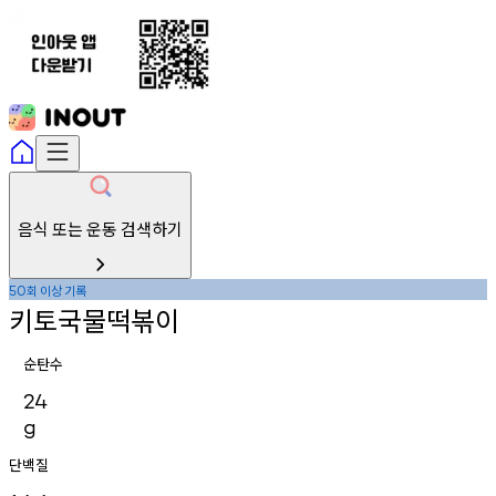
음식 또는 운동 검색하기
회
이상
기록
50
키토국물떡볶이
순탄수
24
g
단백질