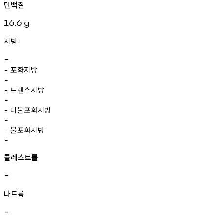
단백질
16.6
g
지방
-
포화지방
-
-
트랜스지방
-
-
다불포화지방
-
-
불포화지방
-
-
콜레스트롤
-
나트륨
-