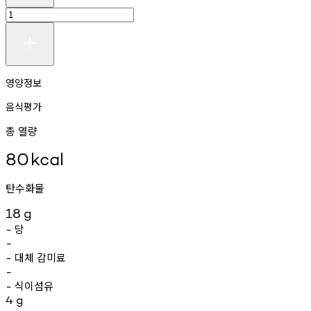
영양정보
음식평가
총 열량
80
kcal
탄수화물
18
g
당
-
-
대체
감미료
-
-
식이섬유
-
4
g