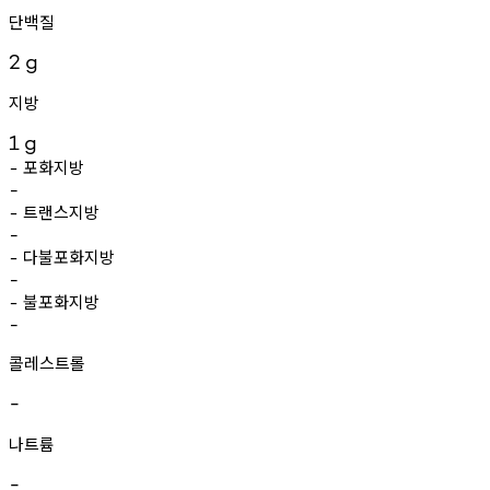
단백질
2
g
지방
1
g
포화지방
-
-
트랜스지방
-
-
다불포화지방
-
-
불포화지방
-
-
콜레스트롤
-
나트륨
-