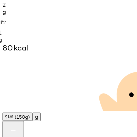
2
g
지방
1
g
80
kcal
인분
g
(150g)