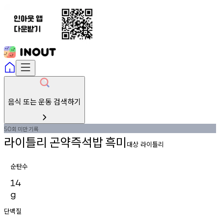
음식 또는 운동 검색하기
회
미만
기록
50
라이틀리
곤약즉석밥
흑미
대상 라이틀리
순탄수
14
g
단백질