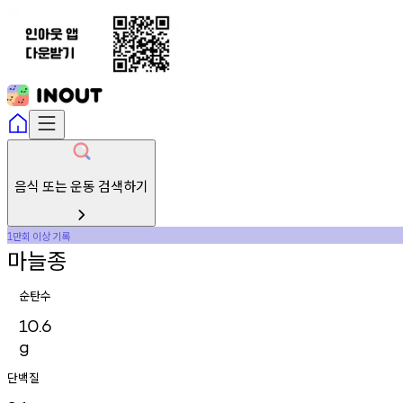
음식 또는 운동 검색하기
만회
이상
기록
1
마늘종
순탄수
10.6
g
단백질