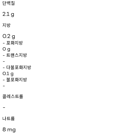
단백질
2.1
g
지방
0.2
g
포화지방
-
0
g
트랜스지방
-
-
다불포화지방
-
0.1
g
불포화지방
-
-
콜레스트롤
-
나트륨
8
mg