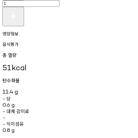
영양정보
음식평가
총 열량
51
kcal
탄수화물
11.4
g
당
-
0.6
g
대체
감미료
-
-
식이섬유
-
0.8
g