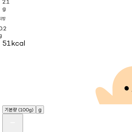
2.1
g
지방
0.2
g
51
kcal
기본량
g
(100g)