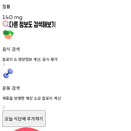
칼륨
140
mg
음식 검색
칼로리
영양정보
계산
음식
평가
&
,
운동 검색
체중을 반영한 예상 소모 칼로리 계산
오늘 식단에 추가하기