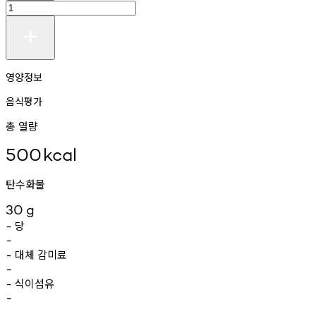
영양정보
음식평가
총 열량
500
kcal
탄수화물
30
g
당
-
-
대체
감미료
-
-
식이섬유
-
-