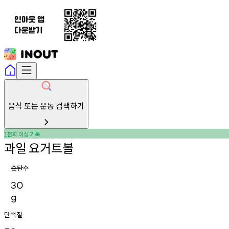
음식 또는 운동 검색하기
천회
이상
기록
1
과일
요거트볼
순탄수
30
g
단백질