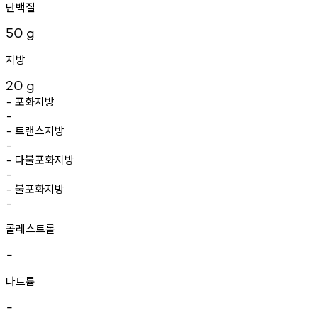
단백질
50
g
지방
20
g
포화지방
-
-
트랜스지방
-
-
다불포화지방
-
-
불포화지방
-
-
콜레스트롤
-
나트륨
-