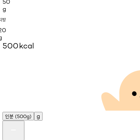
50
g
지방
20
g
500
kcal
인분
g
(500g)