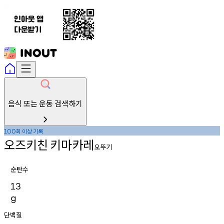
음식 또는 운동 검색하기
회
이상
기록
100
오즈키친
키마카레
오뚜기
순탄수
13
g
단백질