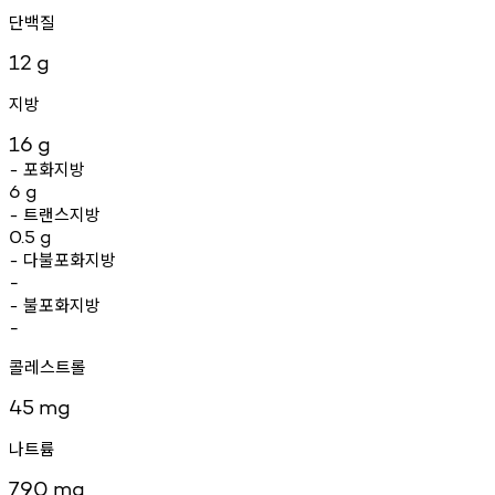
단백질
12
g
지방
16
g
포화지방
-
6
g
트랜스지방
-
0.5
g
다불포화지방
-
-
불포화지방
-
-
콜레스트롤
45
mg
나트륨
790
mg