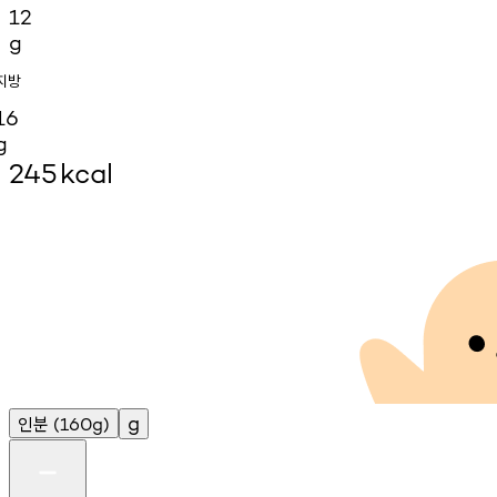
12
g
지방
16
g
245
kcal
인분
g
(160g)