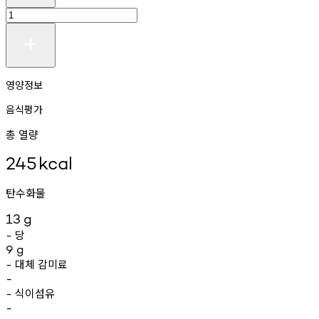
영양정보
음식평가
총 열량
245
kcal
탄수화물
13
g
당
-
9
g
대체
감미료
-
-
식이섬유
-
-