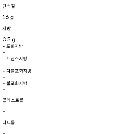
단백질
16
g
지방
0.5
g
포화지방
-
-
트랜스지방
-
-
다불포화지방
-
-
불포화지방
-
-
콜레스트롤
-
나트륨
-