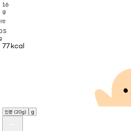
16
g
지방
0.5
g
77
kcal
인분
g
(20g)