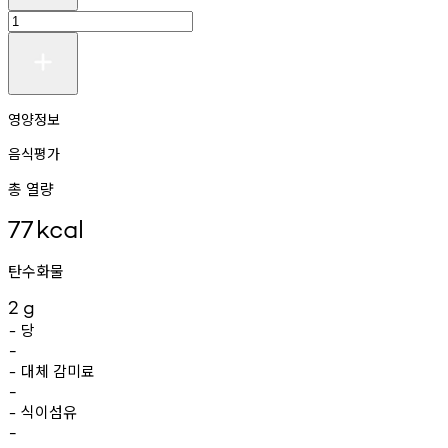
영양정보
음식평가
총 열량
77
kcal
탄수화물
2
g
당
-
-
대체
감미료
-
-
식이섬유
-
-