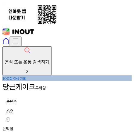
음식 또는 운동 검색하기
회
이상
기록
100
당근케이크
무화당
순탄수
62
g
단백질