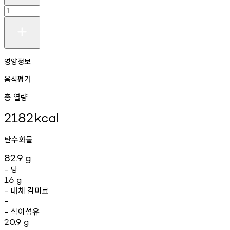
영양정보
음식평가
총 열량
2182
kcal
탄수화물
82.9
g
당
-
16
g
대체
감미료
-
-
식이섬유
-
20.9
g