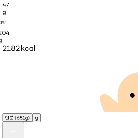
47
g
지방
204
g
2182
kcal
인분
g
(651g)