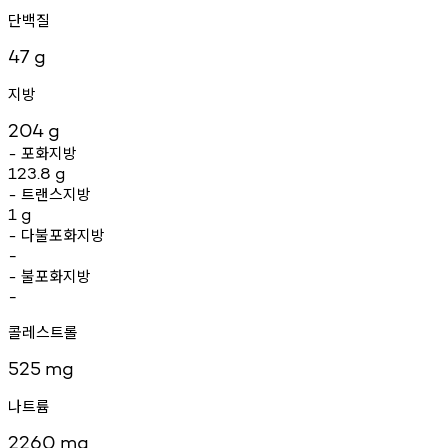
단백질
47
g
지방
204
g
포화지방
-
123.8
g
트랜스지방
-
1
g
다불포화지방
-
-
불포화지방
-
-
콜레스트롤
525
mg
나트륨
2260
mg