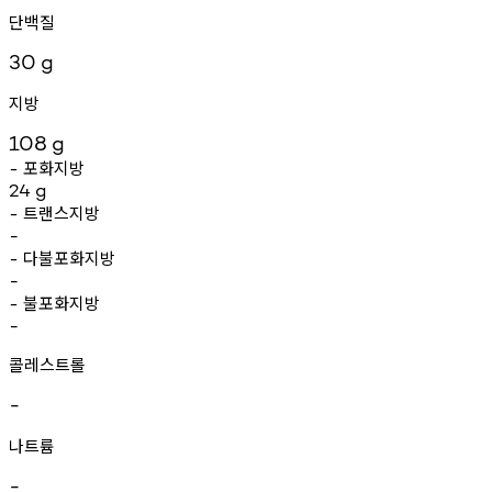
단백질
30
g
지방
108
g
포화지방
-
24
g
트랜스지방
-
-
다불포화지방
-
-
불포화지방
-
-
콜레스트롤
-
나트륨
-