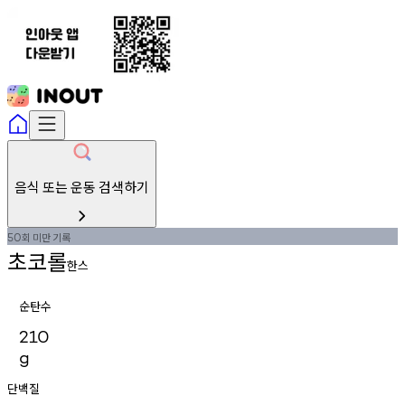
음식 또는 운동 검색하기
회
미만
기록
50
초코롤
한스
순탄수
210
g
단백질