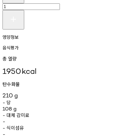
영양정보
음식평가
총 열량
1950
kcal
탄수화물
210
g
당
-
108
g
대체
감미료
-
-
식이섬유
-
-