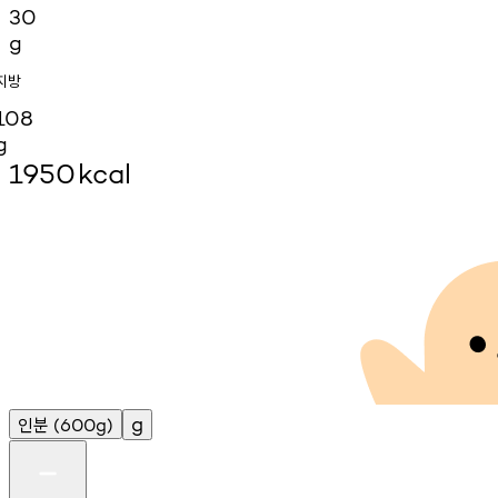
30
g
지방
108
g
1950
kcal
인분
g
(600g)