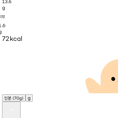
13.6
g
지방
1.6
g
72
kcal
인분
g
(70g)