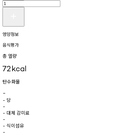
영양정보
음식평가
총 열량
72
kcal
탄수화물
-
당
-
-
대체
감미료
-
-
식이섬유
-
-