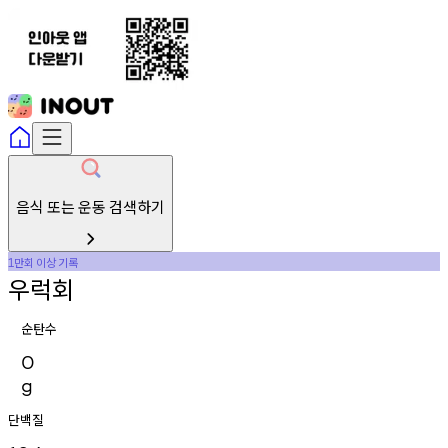
음식 또는 운동 검색하기
만회
이상
기록
1
우럭회
순탄수
0
g
단백질