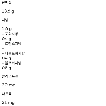
단백질
13.6
g
지방
1.6
g
포화지방
-
0.4
g
트랜스지방
-
-
다불포화지방
-
0.4
g
불포화지방
-
0.5
g
콜레스트롤
30
mg
나트륨
31
mg